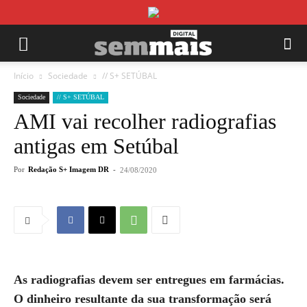
Início
Sociedade
// S+ SETÚBAL
Sociedade
// S+ SETÚBAL
AMI vai recolher radiografias
antigas em Setúbal
Por
Redação S+ Imagem DR
-
24/08/2020
As radiografias devem ser entregues em farmácias.
O dinheiro resultante da sua transformação será