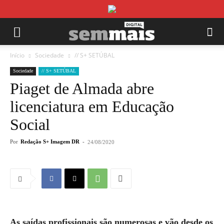
Início
Sociedade
// S+ SETÚBAL
Sociedade
// S+ SETÚBAL
Piaget de Almada abre
licenciatura em Educação
Social
Por
Redação S+ Imagem DR
-
24/08/2020
As saídas profissionais são numerosas e vão desde os