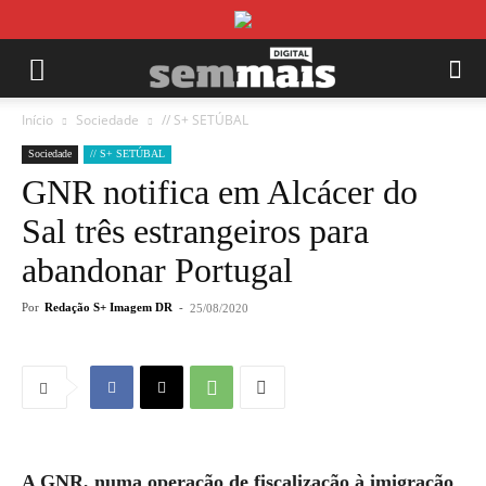
Início
Sociedade
// S+ SETÚBAL
Sociedade
// S+ SETÚBAL
GNR notifica em Alcácer do
Sal três estrangeiros para
abandonar Portugal
Por
Redação S+ Imagem DR
-
25/08/2020
A GNR, numa operação de fiscalização à imigração