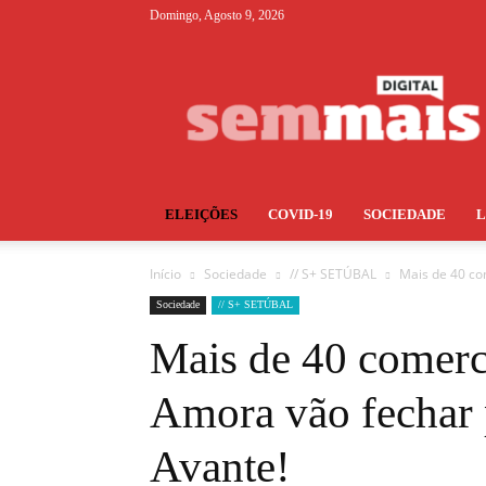
Domingo, Agosto 9, 2026
S+
ELEIÇÕES
COVID-19
SOCIEDADE
Início
Sociedade
// S+ SETÚBAL
Mais de 40 co
Sociedade
// S+ SETÚBAL
Mais de 40 comerci
Amora vão fechar 
Avante!