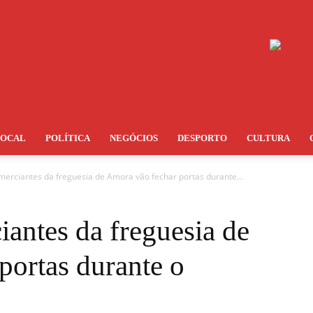
LOCAL
POLÍTICA
NEGÓCIOS
DESPORTO
CULTURA
merciantes da freguesia de Amora vão fechar portas durante...
antes da freguesia de
portas durante o