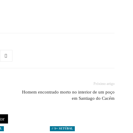
Próximo artigo
Homem encontrado morto no interior de um poço
em Santiago do Cacém
tor
AL
// S+ SETÚBAL