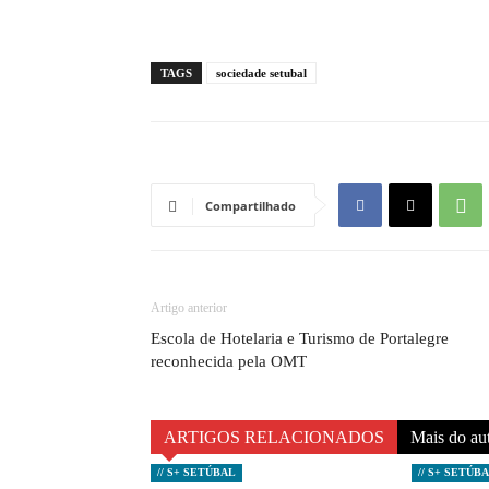
TAGS
sociedade setubal
Compartilhado
Artigo anterior
Escola de Hotelaria e Turismo de Portalegre
reconhecida pela OMT
ARTIGOS RELACIONADOS
Mais do au
// S+ SETÚBAL
// S+ SETÚB