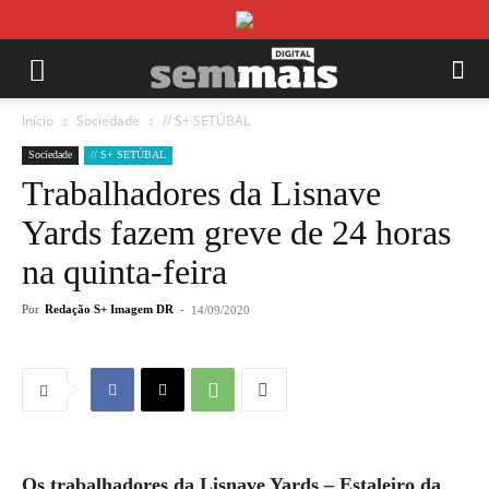
Início
Sociedade
// S+ SETÚBAL
Sociedade
// S+ SETÚBAL
Trabalhadores da Lisnave
Yards fazem greve de 24 horas
na quinta-feira
Por
Redação S+ Imagem DR
-
14/09/2020
Os trabalhadores da Lisnave Yards – Estaleiro da