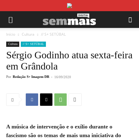
Início
Cultura
// S+ SETÚBAL
Cultura
// S+ SETÚBAL
Sérgio Godinho atua sexta-feira
em Grândola
Por
Redação S+ Imagem DR
-
16/09/2020
A música de intervenção e o exílio durante o
fascismo são os temas de mais uma iniciativa do