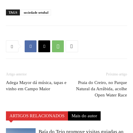
TAGS
sociedade setubal
Artigo anterior
Próximo artigo
Adega Mayor dá música, tapas e
Praia do Creiro, no Parque
vinho em Campo Maior
Natural da Arrábida, acolhe
Open Water Race
ARTIGOS RELACIONADOS
Mais do autor
Baía do Tejo promove visitas guiadas ao