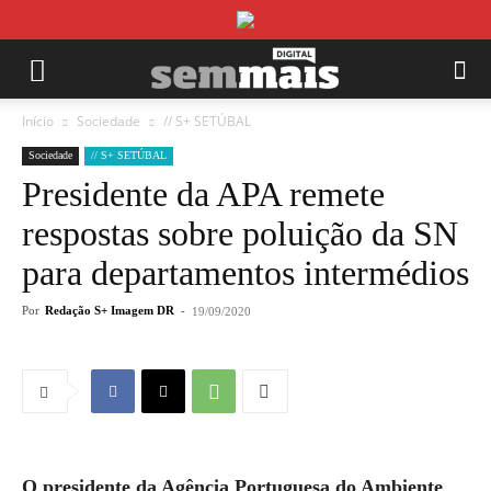
Início
Sociedade
// S+ SETÚBAL
Sociedade
// S+ SETÚBAL
Presidente da APA remete
respostas sobre poluição da SN
para departamentos intermédios
Por
Redação S+ Imagem DR
-
19/09/2020
O presidente da Agência Portuguesa do Ambiente