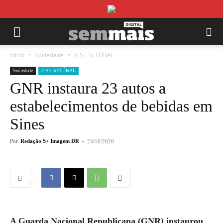
Início
Sociedade
// S+ SETÚBAL
Sociedade
// S+ SETÚBAL
GNR instaura 23 autos a
estabelecimentos de bebidas em
Sines
Por
Redação S+ Imagem DR
-
23/10/2020
A Guarda Nacional Republicana (GNR) instaurou