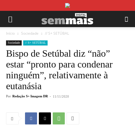
Início
Sociedade
// S+ SETÚBAL
Sociedade
// S+ SETÚBAL
Bispo de Setúbal diz “não”
estar “pronto para condenar
ninguém”, relativamente à
eutanásia
Por
Redação S+ Imagem DR
-
11/11/2020