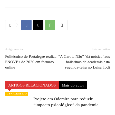
Artigo anterior
Próximo artigo
Politécnico de Portalegre realiza
“A Garota Não” ‘dá música’ aos
ENOVE+ de 2020 em formato
bailarinos da academia esta
online
segunda-feira no Luísa Todi
ARTIGOS RELACIONADOS
Mais do autor
// S+ ALENTEJO
Projeto em Odemira para reduzir
“impacto psicológico” da pandemia