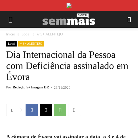
Início
Local
// S+ ALENTEJO
Local
// S+ ALENTEJO
Dia Internacional da Pessoa
com Deficiência assinalado em
Évora
Por
Redação S+ Imagem DR
-
23/11/2020
A câmara de Évora vai assinalar a data, a 3 e 4 de