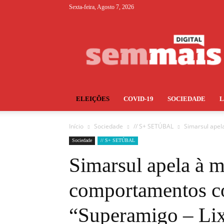
Sexta-feira, Agosto 7, 2026
S+
ELEIÇÕES
COVID-19
SOCIEDADE
Início
Sociedade
// S+ SETÚBAL
Simarsul apel
Sociedade
// S+ SETÚBAL
Simarsul apela à 
comportamentos 
“Superamigo – Li