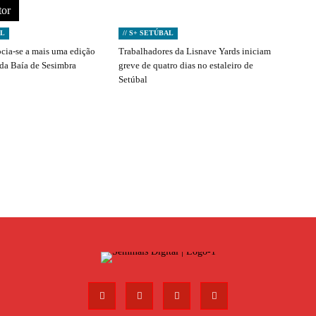
tor
AL
// S+ SETÚBAL
ocia-se a mais uma edição
Trabalhadores da Lisnave Yards iniciam
 da Baía de Sesimbra
greve de quatro dias no estaleiro de
Setúbal