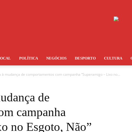
LOCAL
POLÍTICA
NEGÓCIOS
DESPORTO
CULTURA
a à mudança de comportamentos com campanha “Superamigo – Lixo no...
mudança de
com campanha
xo no Esgoto, Não”