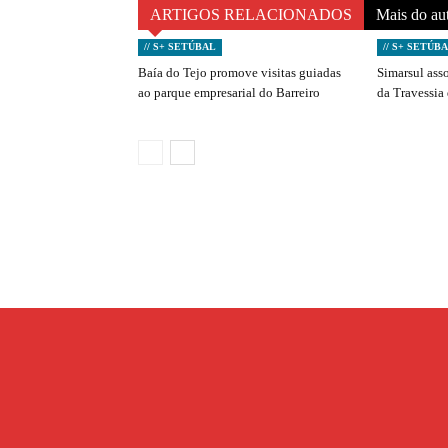
ARTIGOS RELACIONADOS
Mais do au
// S+ SETÚBAL
// S+ SETÚB
Baía do Tejo promove visitas guiadas
Simarsul ass
ao parque empresarial do Barreiro
da Travessia