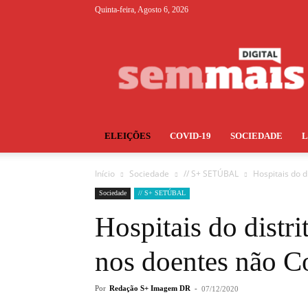
Quinta-feira, Agosto 6, 2026
S+
ELEIÇÕES
COVID-19
SOCIEDADE
Início
Sociedade
// S+ SETÚBAL
Hospitais do d
Sociedade
// S+ SETÚBAL
Hospitais do distr
nos doentes não C
Por
Redação S+ Imagem DR
-
07/12/2020