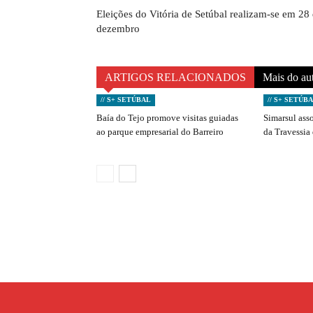
Eleições do Vitória de Setúbal realizam-se em 28
dezembro
ARTIGOS RELACIONADOS
Mais do au
// S+ SETÚBAL
// S+ SETÚB
Baía do Tejo promove visitas guiadas
Simarsul ass
ao parque empresarial do Barreiro
da Travessia