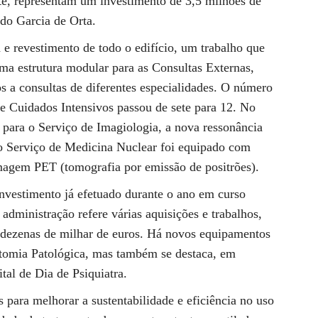
te, representam um investimento de 3,5 milhões de
do Garcia de Orta.
a e revestimento de todo o edifício, um trabalho que
uma estrutura modular para as Consultas Externas,
os a consultas de diferentes especialidades. O número
e Cuidados Intensivos passou de sete para 12. No
 para o Serviço de Imagiologia, a nova ressonância
o Serviço de Medicina Nuclear foi equipado com
imagem PET (tomografia por emissão de positrões).
nvestimento já efetuado durante o ano em curso
administração refere várias aquisições e trabalhos,
s dezenas de milhar de euros. Há novos equipamentos
atomia Patológica, mas também se destaca, em
tal de Dia de Psiquiatra.
s para melhorar a sustentabilidade e eficiência no uso