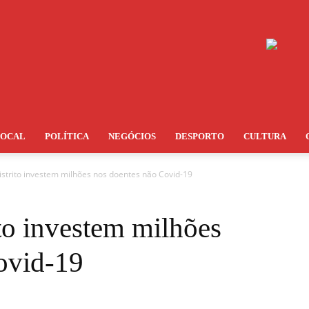
LOCAL
POLÍTICA
NEGÓCIOS
DESPORTO
CULTURA
istrito investem milhões nos doentes não Covid-19
ito investem milhões
ovid-19