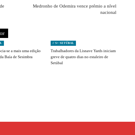
 de
Medronho de Odemira vence prémio a nível
nacional
tor
AL
// S+ SETÚBAL
ocia-se a mais uma edição
Trabalhadores da Lisnave Yards iniciam
 da Baía de Sesimbra
greve de quatro dias no estaleiro de
Setúbal