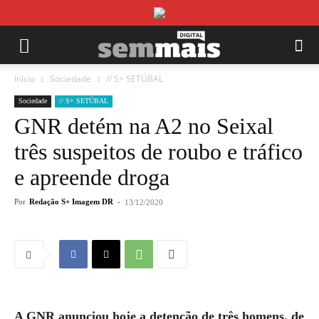
Início
Sociedade
// S+ SETÚBAL
Sociedade
// S+ SETÚBAL
GNR detém na A2 no Seixal
três suspeitos de roubo e tráfico
e apreende droga
Por
Redação S+ Imagem DR
-
13/12/2020
A GNR anunciou hoje a detenção de três homens, de