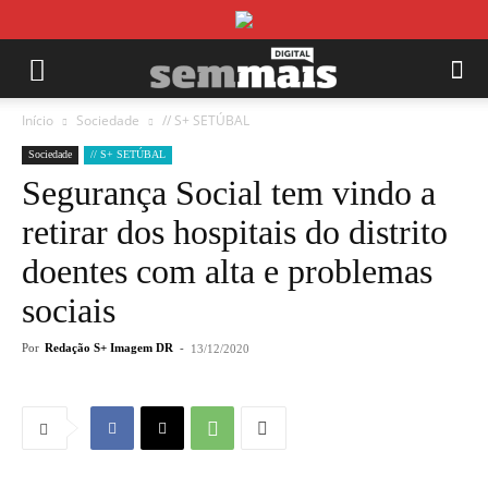
Início
Sociedade
// S+ SETÚBAL
Sociedade
// S+ SETÚBAL
Segurança Social tem vindo a
retirar dos hospitais do distrito
doentes com alta e problemas
sociais
Por
Redação S+ Imagem DR
-
13/12/2020