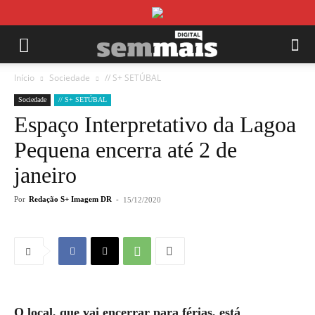
Início
Sociedade
// S+ SETÚBAL
Sociedade
// S+ SETÚBAL
Espaço Interpretativo da Lagoa
Pequena encerra até 2 de
janeiro
Por
Redação S+ Imagem DR
-
15/12/2020
O local, que vai encerrar para férias, está