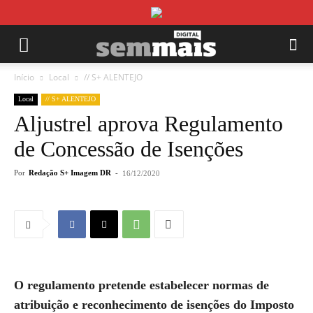
Início
Local
// S+ ALENTEJO
Local
// S+ ALENTEJO
Aljustrel aprova Regulamento
de Concessão de Isenções
Por
Redação S+ Imagem DR
-
16/12/2020
O regulamento pretende estabelecer normas de
atribuição e reconhecimento de isenções do Imposto