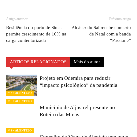
Artigo anterior
Próximo artigo
Resiliência do porto de Sines
Alcácer do Sal recebe concerto
permite crescimento de 10% na
de Natal com a banda
carga contentorizada
“Passione”
ARTIGOS RELACIONADOS
Mais do autor
Projeto em Odemira para reduzir
“impacto psicológico” da pandemia
// S+ ALENTEJO
// S+ ALENTEJO
Município de Aljustrel presente no
Roteiro das Minas
// S+ ALENTEJO
Concelho de Viana do Alentejo tem novo