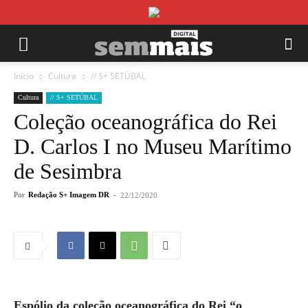
Início
Cultura
// S+ SETÚBAL
Cultura
// S+ SETÚBAL
Coleção oceanográfica do Rei
D. Carlos I no Museu Marítimo
de Sesimbra
Por
Redação S+ Imagem DR
-
22/12/2020
Espólio da coleção oceanográfica do Rei “o