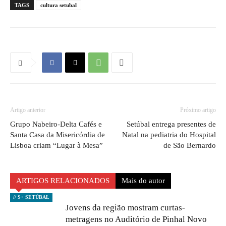
TAGS
cultura setubal
Artigo anterior
Próximo artigo
Grupo Nabeiro-Delta Cafés e
Setúbal entrega presentes de
Santa Casa da Misericórdia de
Natal na pediatria do Hospital
Lisboa criam “Lugar à Mesa”
de São Bernardo
ARTIGOS RELACIONADOS
Mais do autor
// S+ SETÚBAL
Jovens da região mostram curtas-
metragens no Auditório de Pinhal Novo