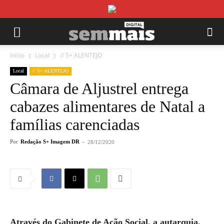
Início
Local
// S+ ALENTEJO
Local
// S+ ALENTEJO
Câmara de Aljustrel entrega
cabazes alimentares de Natal a
famílias carenciadas
Por
Redação S+ Imagem DR
-
28/12/2020
Através do Gabinete de Ação Social, a autarquia,