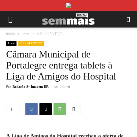
Início
Local
// S+ ALENTEJO
Local
// S+ ALENTEJO
Câmara Municipal de
Portalegre entrega tablets à
Liga de Amigos do Hospital
Por
Redação S+ Imagem DR
-
28/12/2020
A Liga de Amigos do Hospital recebeu a oferta de