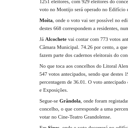
1251 eleitores, com 929 eleitores do conc
voto no Montijo será operado no Edifício
Moita
, onde o voto vai ser possível no ed
destes 668 correspondem a residentes, nu
Já
Alcochete
vai contar com 773 votos ant
Câmara Municipal. 74.26 por cento, a que 
fazem parte dos cadernos eleitorais do con
No que toca aos concelhos do Litoral Ale
547 votos antecipados, sendo que destes 1
percentagem de 36.01. O voto antecipado 
e Exposições.
Segue-se
Grândola
, onde foram registada
concelho, o que corresponde a uma percent
votar no Cine-Teatro Grandolense.
Em
Sines
, onde o voto decorrerá no edifí