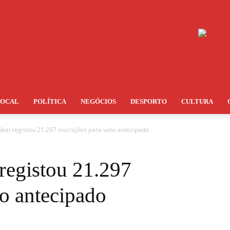
LOCAL
POLÍTICA
NEGÓCIOS
DESPORTO
CULTURA
bal registou 21.297 inscrições para voto antecipado
registou 21.297
to antecipado