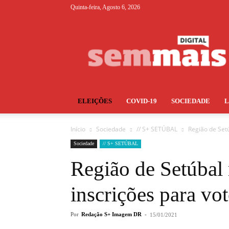
Quinta-feira, Agosto 6, 2026
S+
ELEIÇÕES
COVID-19
SOCIEDADE
Início
Sociedade
// S+ SETÚBAL
Região de Setú
Sociedade
// S+ SETÚBAL
Região de Setúbal 
inscrições para vo
Por
Redação S+ Imagem DR
-
15/01/2021