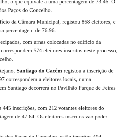
elho, o que equivale a uma percentagem de 73.46. O
 dos Paços do Concelho.
ifício da Câmara Municipal, registou 868 eleitores, e
ma percentagem de 76.96.
ecipados, com urnas colocadas no edifício da
correspondem 574 eleitores inscritos neste processo,
celho.
ntejano,
Santiago do Cacém
registou a inscrição de
97 correspondem a eleitores locais, numa
em Santiago decorrerá no Pavilhão Parque de Feiras
s 445 inscrições, com 212 votantes eleitores do
agem de 47.64. Os eleitores inscritos vão poder
cio dos Paços do Concelho, estão inscritos 404