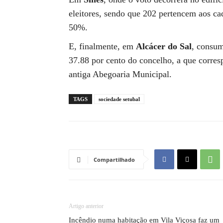
eleitores, sendo que 202 pertencem aos ca
50%.
E, finalmente, em
Alcácer do Sal
, consum
37.88 por cento do concelho, a que corres
antiga Abegoaria Municipal.
TAGS
sociedade setubal
Compartilhado
Artigo anterior
Incêndio numa habitação em Vila Viçosa faz um