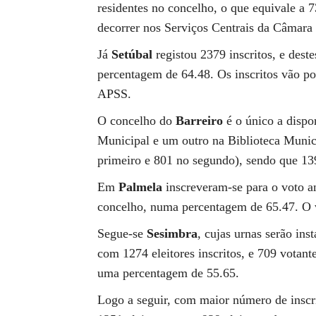
residentes no concelho, o que equivale a 
decorrer nos Serviços Centrais da Câmara
Já
Setúbal
registou 2379 inscritos, e des
percentagem de 64.48. Os inscritos vão pod
APSS.
O concelho do
Barreiro
é o único a dispor
Municipal e um outro na Biblioteca Munici
primeiro e 801 no segundo), sendo que 139
Em
Palmela
inscreveram-se para o voto an
concelho, numa percentagem de 65.47. O 
Segue-se
Sesimbra
, cujas urnas serão in
com 1274 eleitores inscritos, e 709 votan
uma percentagem de 55.65.
Logo a seguir, com maior número de inscr