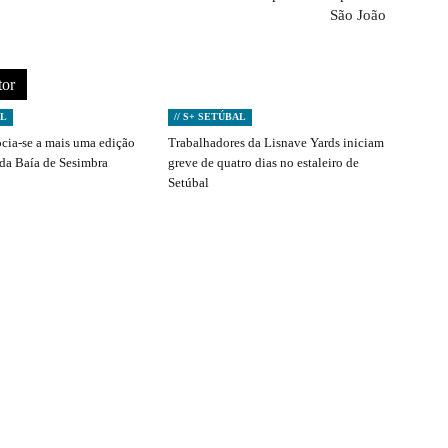
São João
tor
AL
// S+ SETÚBAL
ocia-se a mais uma edição
Trabalhadores da Lisnave Yards iniciam
 da Baía de Sesimbra
greve de quatro dias no estaleiro de
Setúbal