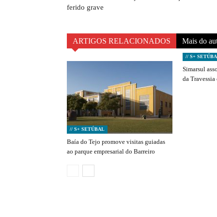
ferido grave
ARTIGOS RELACIONADOS
Mais do au
// S+ SETÚB
Simarsul ass
da Travessia
// S+ SETÚBAL
Baía do Tejo promove visitas guiadas
ao parque empresarial do Barreiro