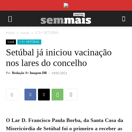
Início
Local
// S+ SETÚBAL
Local
// S+ SETÚBAL
Setúbal já iniciou vacinação
nos lares do concelho
Por
Redação S+ Imagem DR
-
19/01/2021
O Lar D. Francisco Paula Borba, da Santa Casa da
Misericórdia de Setúbal foi o primeiro a receber as