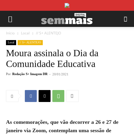
Início
Local
// S+ ALENTEJO
Local
// S+ ALENTEJO
Moura assinala o Dia da
Comunidade Educativa
Por
Redação S+ Imagem DR
-
20/01/2021
As comemorações, que vão decorrer a 26 e 27 de
janeiro via Zoom, contemplam uma sessão de