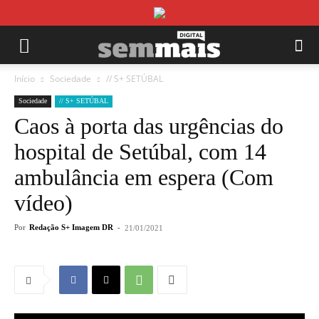
Início
Sociedade
// S+ SETÚBAL
Sociedade
// S+ SETÚBAL
Caos à porta das urgências do
hospital de Setúbal, com 14
ambulância em espera (Com
vídeo)
Por
Redação S+ Imagem DR
-
21/01/2021