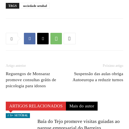
TAGS
sociedade setubal
Artigo anterior
Próximo artigo
Reguengos de Monsaraz
Suspensão das aulas obriga
promove consultas grátis de
Autoeuropa a reduzir turnos
psicologia para idosos
ARTIGOS RELACIONADOS
Mais do autor
// S+ SETÚBAL
Baía do Tejo promove visitas guiadas ao
parque empresarial do Barreiro