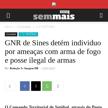
Início
Sociedade
// S+ SETÚBAL
Sociedade
// S+ SETÚBAL
GNR de Sines detém individuo
por ameaças com arma de fogo
e posse ilegal de armas
Por
Redação S+ Imagem DR
-
22/01/2021
O Comando Territorial de Setúbal, através do Posto