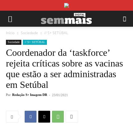
Início
Sociedade
// S+ SETÚBAL
Sociedade
// S+ SETÚBAL
Coordenador da ‘taskforce’
rejeita críticas sobre as vacinas
que estão a ser administradas
em Setúbal
Por
Redação S+ Imagem DR
-
23/01/2021