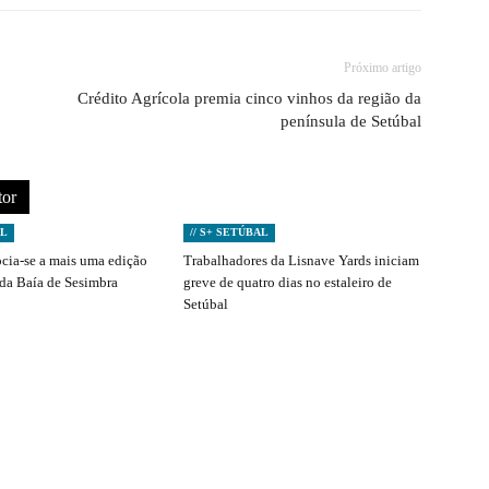
Próximo artigo
Crédito Agrícola premia cinco vinhos da região da
península de Setúbal
tor
AL
// S+ SETÚBAL
ocia-se a mais uma edição
Trabalhadores da Lisnave Yards iniciam
 da Baía de Sesimbra
greve de quatro dias no estaleiro de
Setúbal