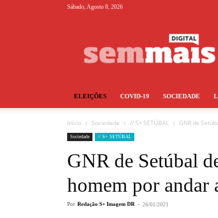
Sábado, Agosto 8, 2026
S+
ELEIÇÕES
COVID-19
SOCIEDADE
Início
Sociedade
// S+ SETÚBAL
GNR de Setúba
Sociedade
// S+ SETÚBAL
GNR de Setúbal d
homem por andar 
Por
Redação S+ Imagem DR
-
26/01/2021