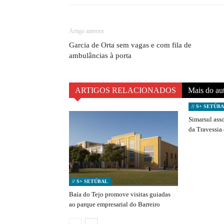
Artigo anterior
Garcia de Orta sem vagas e com fila de
ambulâncias à porta
ARTIGOS RELACIONADOS
Mais do au
// S+ SETÚB
Simarsul ass
da Travessia
// S+ SETÚBAL
Baía do Tejo promove visitas guiadas
ao parque empresarial do Barreiro