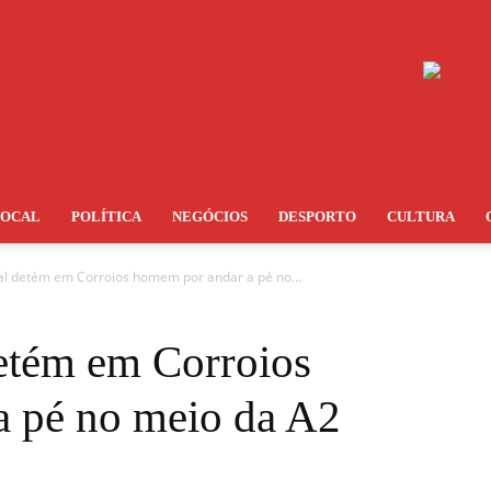
LOCAL
POLÍTICA
NEGÓCIOS
DESPORTO
CULTURA
l detém em Corroios homem por andar a pé no...
etém em Corroios
a pé no meio da A2