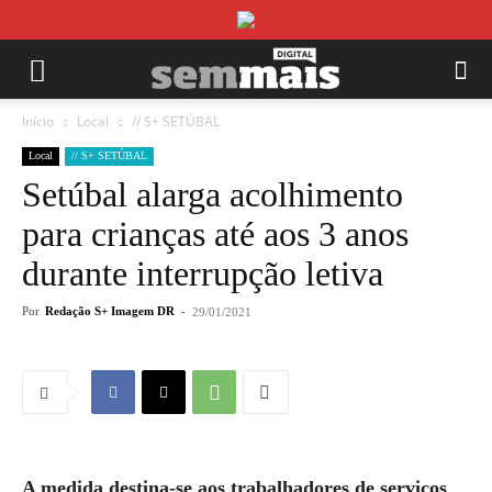
Início
Local
// S+ SETÚBAL
Local
// S+ SETÚBAL
Setúbal alarga acolhimento
para crianças até aos 3 anos
durante interrupção letiva
Por
Redação S+ Imagem DR
-
29/01/2021
A medida destina-se aos trabalhadores de serviços