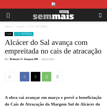
Início
Local
// S+ SETÚBAL
Local
// S+ SETÚBAL
Alcácer do Sal avança com
empreitada no cais de atracação
Por
Redação S+ Imagem DR
-
06/02/2021
A obra vai avançar em março e prevê a beneficiação
do
Cais de Atracação da Margem Sul de Alcácer do