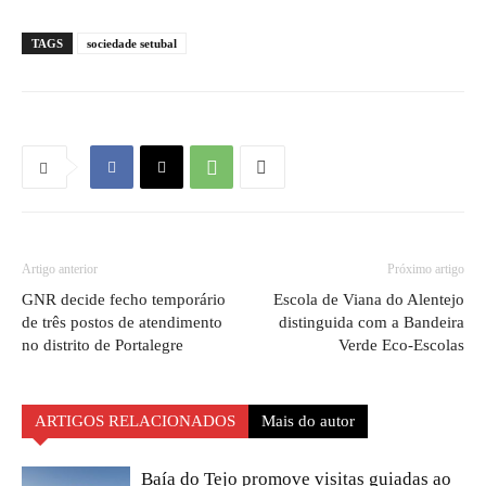
TAGS
sociedade setubal
Artigo anterior
Próximo artigo
GNR decide fecho temporário
Escola de Viana do Alentejo
de três postos de atendimento
distinguida com a Bandeira
no distrito de Portalegre
Verde Eco-Escolas
ARTIGOS RELACIONADOS
Mais do autor
Baía do Tejo promove visitas guiadas ao