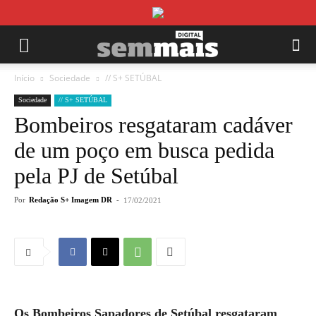
Início
Sociedade
// S+ SETÚBAL
Sociedade
// S+ SETÚBAL
Bombeiros resgataram cadáver
de um poço em busca pedida
pela PJ de Setúbal
Por
Redação S+ Imagem DR
-
17/02/2021
Os Bombeiros Sapadores de Setúbal resgataram