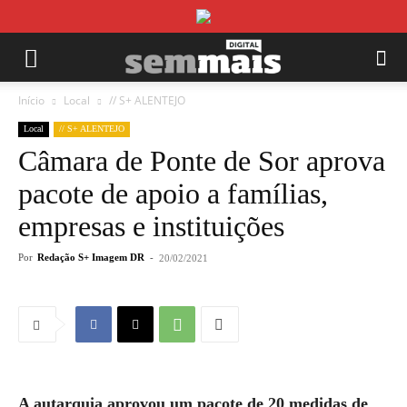
Início
Local
// S+ ALENTEJO
Local
// S+ ALENTEJO
Câmara de Ponte de Sor aprova
pacote de apoio a famílias,
empresas e instituições
Por
Redação S+ Imagem DR
-
20/02/2021
A autarquia aprovou um pacote de 20 medidas de