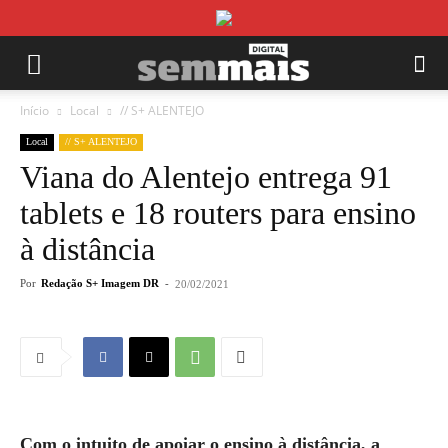
Início
Local
// S+ ALENTEJO
Local
// S+ ALENTEJO
Viana do Alentejo entrega 91
tablets e 18 routers para ensino
à distância
Por
Redação S+ Imagem DR
-
20/02/2021
Com o intuito de apoiar o ensino à distância, a