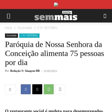
Início
Sociedade
// S+ SETÚBAL
Sociedade
// S+ SETÚBAL
Paróquia de Nossa Senhora da
Conceição alimenta 75 pessoas
por dia
Por
Redação S+ Imagem DR
-
21/02/2021
O restaurante social é muleta para desempregados,