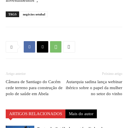
investimentos”,
TAGS
negócios setubal
Artigo anterior
Próximo artigo
Câmara de Santiago do Cacém
Autarquia sadina lança webinar
cede terreno para construção de
ibérico sobre o papel da mulher
polo de saúde em Abela
no setor do vinho
ARTIGOS RELACIONADOS
Mais do autor