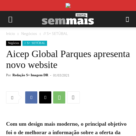
Início
Negócios
// S+ SETÚBAL
Negócios
// S+ SETÚBAL
Aicep Global Parques apresenta
novo website
Por
Redação S+ Imagem DR
-
01/03/2021
Com um design mais moderno, o principal objetivo
foi o de melhorar a informação sobre a oferta da