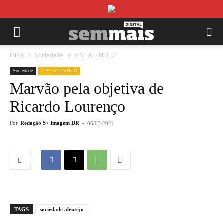
Início
Sociedade
// S+ ALENTEJO
Sociedade
// S+ ALENTEJO
Marvão pela objetiva de
Ricardo Lourenço
Por
Redação S+ Imagem DR
-
06/03/2021
TAGS
sociedade alentejo