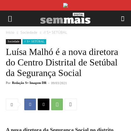
Início
Sociedade
// S+ SETÚBAL
Sociedade
// S+ SETÚBAL
Luísa Malhó é a nova diretora
do Centro Distrital de Setúbal
da Segurança Social
Por
Redação S+ Imagem DR
-
09/03/2021
A nova diretora da Segurança Social no distrito