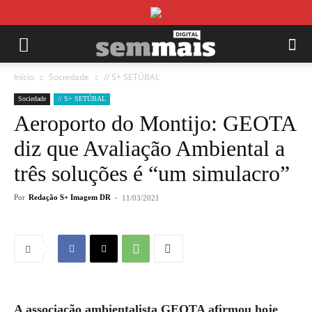
Início
Sociedade
// S+ SETÚBAL
Sociedade
// S+ SETÚBAL
Aeroporto do Montijo: GEOTA
diz que Avaliação Ambiental a
três soluções é “um simulacro”
Por
Redação S+ Imagem DR
-
11/03/2021
A associação ambientalista GEOTA afirmou hoje