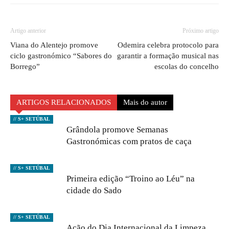
Artigo anterior
Próximo artigo
Viana do Alentejo promove
Odemira celebra protocolo para
ciclo gastronómico “Sabores do
garantir a formação musical nas
Borrego”
escolas do concelho
ARTIGOS RELACIONADOS
Mais do autor
// S+ SETÚBAL
Grândola promove Semanas
Gastronómicas com pratos de caça
// S+ SETÚBAL
Primeira edição “Troino ao Léu” na
cidade do Sado
// S+ SETÚBAL
Ação do Dia Internacional da Limpeza