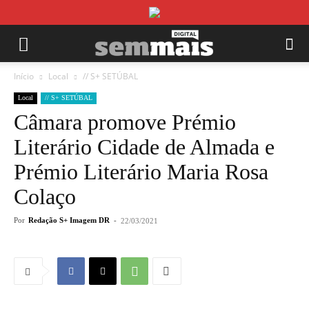
Início
Local
// S+ SETÚBAL
Local
// S+ SETÚBAL
Câmara promove Prémio
Literário Cidade de Almada e
Prémio Literário Maria Rosa
Colaço
Por
Redação S+ Imagem DR
-
22/03/2021