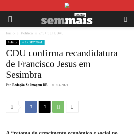
Início
Política
// S+ SETÚBAL
Política
// S+ SETÚBAL
CDU confirma recandidatura
de Francisco Jesus em
Sesimbra
Por
Redação S+ Imagem DR
-
01/04/2021
A “retoma do crescimento económico e social no