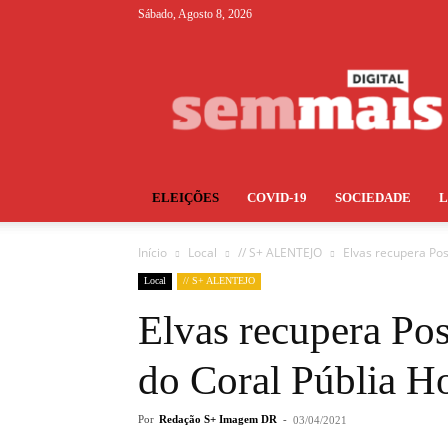
Sábado, Agosto 8, 2026
S+
ELEIÇÕES
COVID-19
SOCIEDADE
Início
Local
// S+ ALENTEJO
Elvas recupera Pos
Local
// S+ ALENTEJO
Elvas recupera Po
do Coral Públia Ho
Por
Redação S+ Imagem DR
-
03/04/2021