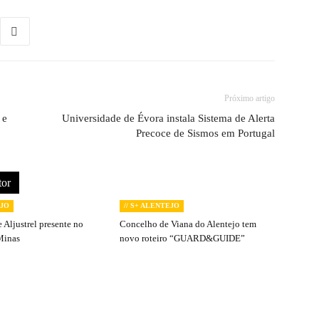
Próximo artigo
 e
Universidade de Évora instala Sistema de Alerta
Precoce de Sismos em Portugal
tor
EJO
// S+ ALENTEJO
 Aljustrel presente no
Concelho de Viana do Alentejo tem
Minas
novo roteiro “GUARD&GUIDE”