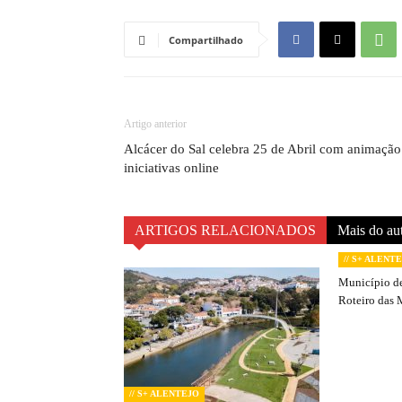
Compartilhado
Artigo anterior
Alcácer do Sal celebra 25 de Abril com animação
iniciativas online
ARTIGOS RELACIONADOS
Mais do au
// S+ ALENT
Município de
Roteiro das 
// S+ ALENTEJO