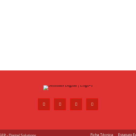
Ficha Técnica
Estatuto Ed
P - Digital Solutions
.