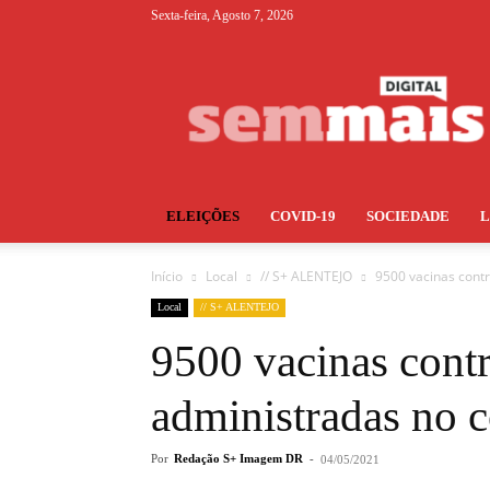
Sexta-feira, Agosto 7, 2026
S+
ELEIÇÕES
COVID-19
SOCIEDADE
Início
Local
// S+ ALENTEJO
9500 vacinas cont
Local
// S+ ALENTEJO
9500 vacinas cont
administradas no 
Por
Redação S+ Imagem DR
-
04/05/2021