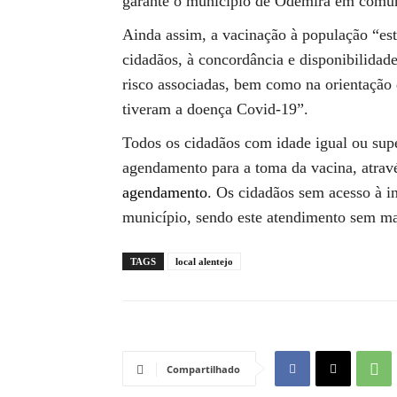
garante o município de Odemira em comu
Ainda assim, a vacinação à população “est
cidadãos, à concordância e disponibilidad
risco associadas, bem como na orientação 
tiveram a doença Covid-19”.
Todos os cidadãos com idade igual ou supe
agendamento para a toma da vacina, atrav
agendamento
. Os cidadãos sem acesso à i
município, sendo este atendimento sem ma
TAGS
local alentejo
Compartilhado