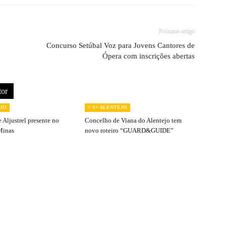
Próximo artigo
Concurso Setúbal Voz para Jovens Cantores de
Ópera com inscrições abertas
tor
EJO
// S+ ALENTEJO
 Aljustrel presente no
Concelho de Viana do Alentejo tem
Minas
novo roteiro “GUARD&GUIDE”