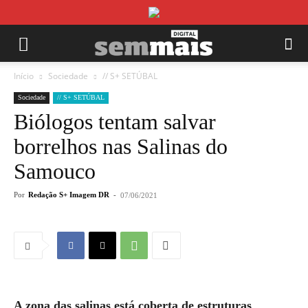
Início
Sociedade
// S+ SETÚBAL
Sociedade
// S+ SETÚBAL
Biólogos tentam salvar
borrelhos nas Salinas do
Samouco
Por
Redação S+ Imagem DR
-
07/06/2021
A zona das salinas está coberta de estruturas