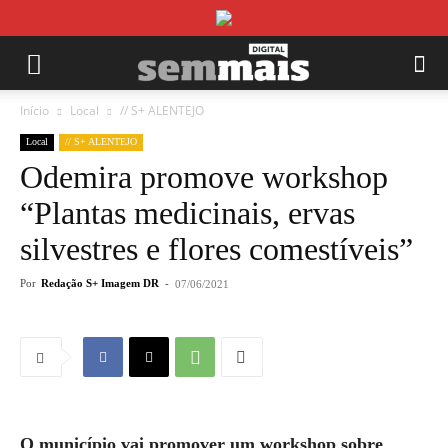
Início
Local
// S+ ALENTEJO
Local
// S+ ALENTEJO
Odemira promove workshop
“Plantas medicinais, ervas
silvestres e flores comestíveis”
Por
Redação S+ Imagem DR
-
07/06/2021
O município vai promover um workshop sobre