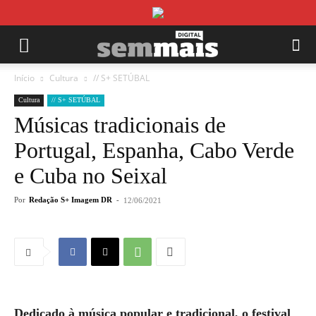
Início
Cultura
// S+ SETÚBAL
Cultura
// S+ SETÚBAL
Músicas tradicionais de
Portugal, Espanha, Cabo Verde
e Cuba no Seixal
Por
Redação S+ Imagem DR
-
12/06/2021
Dedicado à música popular e tradicional, o festival