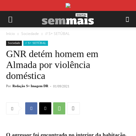
Início
Sociedade
// S+ SETÚBAL
Sociedade
// S+ SETÚBAL
GNR detém homem em
Almada por violência
doméstica
Por
Redação S+ Imagem DR
-
01/09/2021
O agressor foi encontrado no interior da habitação,