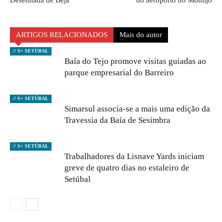
Desenhada de Beja
do aeroporto no Montijo
ARTIGOS RELACIONADOS
Mais do autor
// S+ SETÚBAL
Baía do Tejo promove visitas guiadas ao
parque empresarial do Barreiro
// S+ SETÚBAL
Simarsul associa-se a mais uma edição da
Travessia da Baía de Sesimbra
// S+ SETÚBAL
Trabalhadores da Lisnave Yards iniciam
greve de quatro dias no estaleiro de
Setúbal