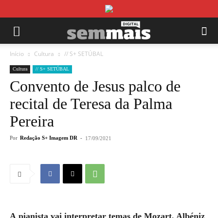
Início
Cultura
// S+ SETÚBAL
Cultura
// S+ SETÚBAL
Convento de Jesus palco de
recital de Teresa da Palma
Pereira
Por
Redação S+ Imagem DR
-
17/09/2021
A pianista vai interpretar temas de
Mozart, Albéniz