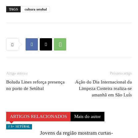
TAGS
cultura setubal
Artigo anterior
Próximo artigo
Boluda Lines reforça presença
Ação do Dia Internacional da
no porto de Setúbal
Limpeza Costeira realiza-se
amanhã em São Luís
ARTIGOS RELACIONADOS
Mais do autor
// S+ SETÚBAL
Jovens da região mostram curtas-