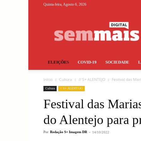
Quinta-feira, Agosto 6, 2026
S+
ELEIÇÕES
COVID-19
SOCIEDADE
Início
Cultura
// S+ ALENTEJO
Festival das Ma
Cultura
// S+ ALENTEJO
Festival das Maria
do Alentejo para 
Por
Redação S+ Imagem DR
-
14/10/2022