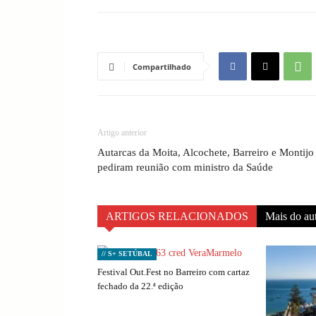
Compartilhado
Artigo anterior
Autarcas da Moita, Alcochete, Barreiro e Montijo
pediram reunião com ministro da Saúde
ARTIGOS RELACIONADOS
Mais do au
// S+ SETÚBAL
Festival Out.Fest no Barreiro com cartaz
fechado da 22.ª edição