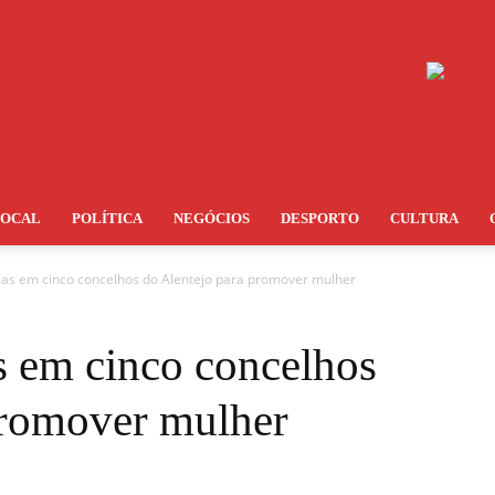
LOCAL
POLÍTICA
NEGÓCIOS
DESPORTO
CULTURA
rias em cinco concelhos do Alentejo para promover mulher
s em cinco concelhos
promover mulher