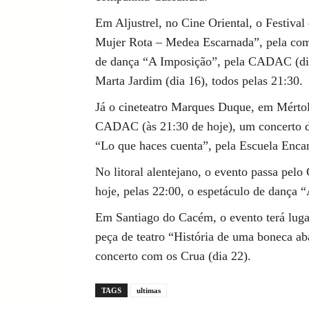
Em Aljustrel, no Cine Oriental, o Festiva
Mujer Rota – Medea Escarnada”, pela comp
de dança “A Imposição”, pela CADAC (dia 
Marta Jardim (dia 16), todos pelas 21:30.
Já o cineteatro Marques Duque, em Mértol
CADAC (às 21:30 de hoje), um concerto de
“Lo que haces cuenta”, pela Escuela Encan
No litoral alentejano, o evento passa pel
hoje, pelas 22:00, o espetáculo de danç
Em Santiago do Cacém, o evento terá lug
peça de teatro “História de uma boneca a
concerto com os Crua (dia 22).
TAGS
ultimas