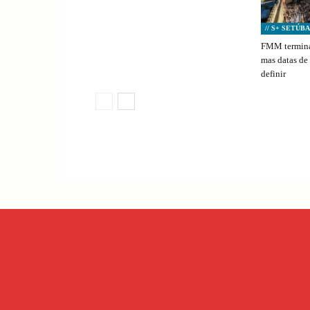
// S+ SETÚB
FMM termina
mas datas de
definir