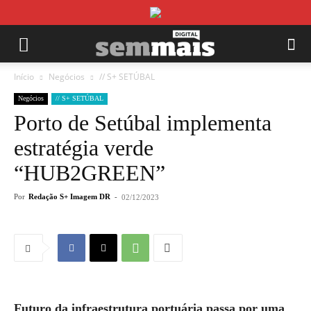
Início
Negócios
// S+ SETÚBAL
Negócios
// S+ SETÚBAL
Porto de Setúbal implementa
estratégia verde
“HUB2GREEN”
Por
Redação S+ Imagem DR
-
02/12/2023
Futuro da infraestrutura portuária passa por uma