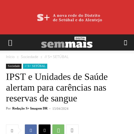
Início
Sociedade
// S+ SETÚBAL
Sociedade
// S+ SETÚBAL
IPST e Unidades de Saúde
alertam para carências nas
reservas de sangue
Por
Redação S+ Imagem DR
-
15/04/2024