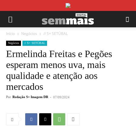
Início
Negócios
// S+ SETÚBAL
Negócios
// S+ SETÚBAL
Ermelinda Freitas e Pegões
esperam menos uva, mais
qualidade e atenção aos
mercados
Por
Redação S+ Imagem DR
-
07/09/2024